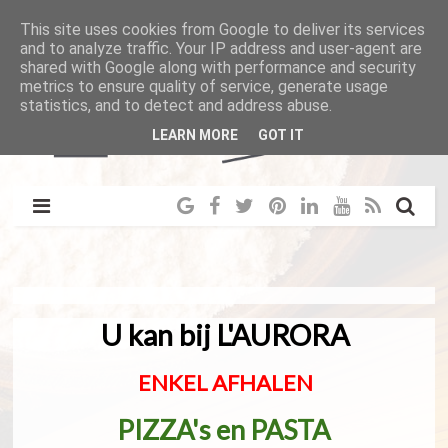
This site uses cookies from Google to deliver its services
and to analyze traffic. Your IP address and user-agent are
shared with Google along with performance and security
metrics to ensure quality of service, generate usage
statistics, and to detect and address abuse.
LEARN MORE
GOT IT
U kan bij L'AURORA
ENKEL AFHALEN
PIZZA's en PASTA