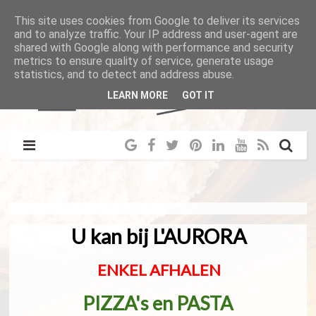
This site uses cookies from Google to deliver its services
and to analyze traffic. Your IP address and user-agent are
shared with Google along with performance and security
metrics to ensure quality of service, generate usage
statistics, and to detect and address abuse.
LEARN MORE
GOT IT
U kan bij L'AURORA
ENKEL AFHALEN
PIZZA's en PASTA