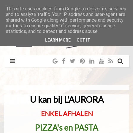
This site uses cookies from Google to deliver its services
and to analyze traffic. Your IP address and user-agent are
shared with Google along with performance and security
metrics to ensure quality of service, generate usage
statistics, and to detect and address abuse.
LEARN MORE
GOT IT
U kan bij L'AURORA
ENKEL AFHALEN
PIZZA's en PASTA