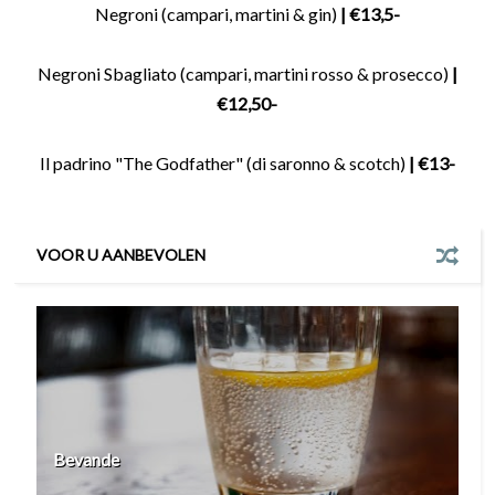
Negroni (campari, martini & gin)
| €13,5-
Negroni Sbagliato (campari, martini rosso & prosecco)
|
€12,50-
Il padrino "The Godfather" (di saronno & scotch)
| €13-
VOOR U AANBEVOLEN
Bevande