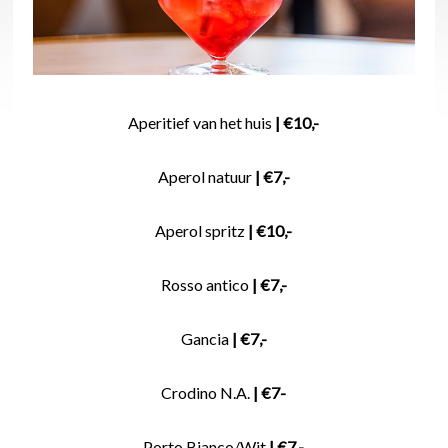
Aperitief van het huis
| €10,-
Aperol natuur
| €7,-
Aperol spritz
| €10,-
Rosso antico
| €7,-
Gancia
| €7,-
Crodino N.A.
| €7-
Porto Bianco/Wit
| €7,-