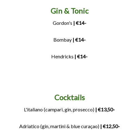
Gin & Tonic
Gordon's
| €14-
Bombay
| €14-
Hendricks
| €14-
Cocktails
L'italiano (campari, gin, prosecco)
| €13,50-
Adriatico (gin, martini & blue curaçao)
| €12,50-