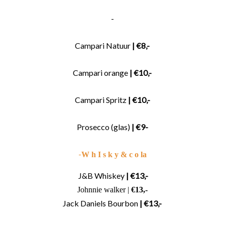
-
Campari Natuur
| €8,-
Campari orange
| €10,-
Campari Spritz
| €10,-
Prosecco (glas)
| €9-
-
W h I s k y & c o la
J&B Whiskey
| €13,-
Johnnie walker |
€13,-
Jack Daniels Bourbon
| €13,-