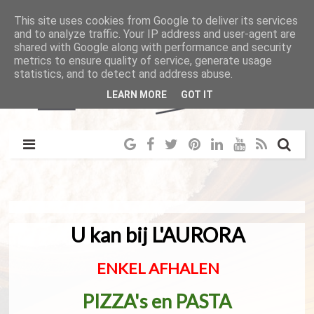
This site uses cookies from Google to deliver its services
and to analyze traffic. Your IP address and user-agent are
shared with Google along with performance and security
metrics to ensure quality of service, generate usage
statistics, and to detect and address abuse.
LEARN MORE
GOT IT
U kan bij L'AURORA
ENKEL AFHALEN
PIZZA's en PASTA